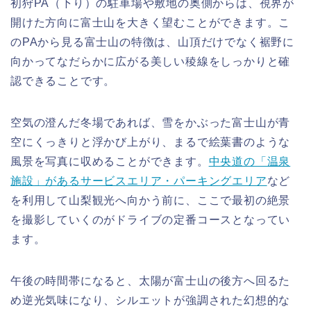
初狩PA（下り）の駐車場や敷地の奥側からは、視界が
開けた方向に富士山を大きく望むことができます。こ
のPAから見る富士山の特徴は、山頂だけでなく裾野に
向かってなだらかに広がる美しい稜線をしっかりと確
認できることです。
空気の澄んだ冬場であれば、雪をかぶった富士山が青
空にくっきりと浮かび上がり、まるで絵葉書のような
風景を写真に収めることができます。
中央道の「温泉
施設」があるサービスエリア・パーキングエリア
など
を利用して山梨観光へ向かう前に、ここで最初の絶景
を撮影していくのがドライブの定番コースとなってい
ます。
午後の時間帯になると、太陽が富士山の後方へ回るた
め逆光気味になり、シルエットが強調された幻想的な