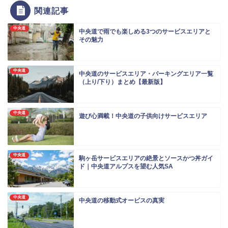
関連記事
中央道
中央道で雨でも楽しめる3つのサービスエリアと
その魅力
中央道
中央道のサービスエリア・パーキングエリア一覧
（上り/下り）まとめ【最新版】
中央道
遊び心満載！中央道の子供向けサービスエリア
中央道
駒ヶ岳サービスエリアの絶景とソースかつ丼ガイ
ド｜中央道アルプスを望む人気SA
中央道
中央道の移動式オービスの真実