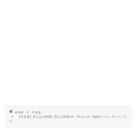
HOME
中央道
【中央道】富士山が綺麗に見える絶景SA・PAまとめ！撮影のベストタイミング
も