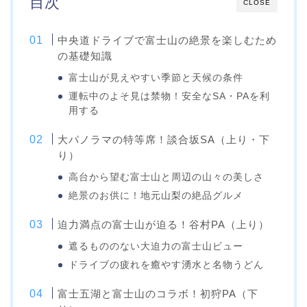
目次
CLOSE
中央道ドライブで富士山の絶景を楽しむため
の基礎知識
富士山が見えやすい季節と天候の条件
運転中のよそ見は禁物！安全なSA・PAを利
用する
大パノラマの特等席！談合坂SA（上り・下
り）
高台から望む富士山と周辺の山々の美しさ
絶景のお供に！地元山梨の絶品グルメ
迫力満点の富士山が迫る！谷村PA（上り）
遮るもののない大迫力の富士山ビュー
ドライブの疲れを癒やす湧水と名物うどん
富士五湖と富士山のコラボ！初狩PA（下