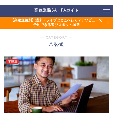
高速道路SA・PAガイド
【高速道路別】週末ドライブはどこへ行く？アソビューで
予約できる遊びスポット10選
― CATEGORY ―
常磐道
常磐道