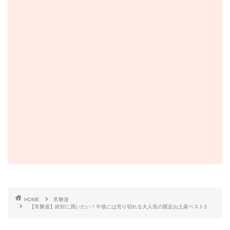
HOME
常磐道
【常磐道】絶対に買いたい！午後には売り切れる大人気の限定お土産ベスト3