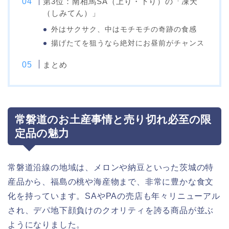
第3位：南相馬SA（上り・下り）の「凍天
（しみてん）」
外はサクサク、中はモチモチの奇跡の食感
揚げたてを狙うなら絶対にお昼前がチャンス
まとめ
常磐道のお土産事情と売り切れ必至の限
定品の魅力
常磐道沿線の地域は、メロンや納豆といった茨城の特
産品から、福島の桃や海産物まで、非常に豊かな食文
化を持っています。SAやPAの売店も年々リニューアル
され、デパ地下顔負けのクオリティを誇る商品が並ぶ
ようになりました。