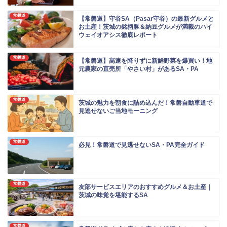
常磐道
【常磐道】守谷SA（Pasar守谷）の最新グルメと
お土産！茨城の銘柄豚＆納豆グルメが満載のハイ
ウェイオアシス徹底レポート
常磐道
【常磐道】高速を降りずに新鮮野菜を爆買い！地
元農家の直売所「やさい村」があるSA・PA
常磐道
茨城の魅力を朝食に詰め込んだ！常磐自動車道で
見逃せないご当地モーニング
常磐道
必見！常磐道で見逃せないSA・PA完全ガイド
常磐道
友部サービスエリアのおすすめグルメ＆お土産｜
茨城の味覚を堪能するSA
常磐道