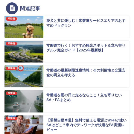
関連記事
常磐道
愛犬と共に楽しむ！常磐道サービスエリアのおす
すめドッグラン
常磐道
常磐道で行く！おすすめ観光スポット＆立ち寄り
グルメ完全ガイド【2025年最新版】
常磐道
常磐道の最新制限速度情報：その利便性と交通安
全の両立を考える
常磐道
常磐道を雨の日に走るならここ！立ち寄りたい
SA・PAまとめ
常磐道
【常磐自動車道】無料で使える電源とWi-Fiが速い
SAはどこ？車内でテレワークが快適なPA実測レ
ビュー