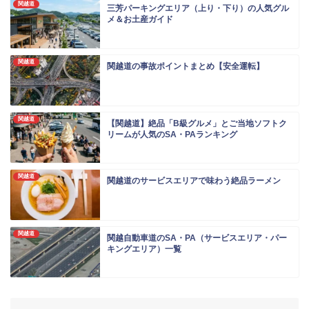
関越道
三芳パーキングエリア（上り・下り）の人気グル
メ＆お土産ガイド
関越道
関越道の事故ポイントまとめ【安全運転】
関越道
【関越道】絶品「B級グルメ」とご当地ソフトク
リームが人気のSA・PAランキング
関越道
関越道のサービスエリアで味わう絶品ラーメン
関越道
関越自動車道のSA・PA（サービスエリア・パー
キングエリア）一覧