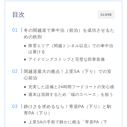
目次
CLOSE
冬の関越道で車中泊（前泊）を成功させるた
めの鉄則
降雪エリア（関越トンネル以北）での車中泊
は避ける
アイドリングストップと完璧な防寒装備
関越道最大の拠点！上里SA（下り）での安
心前泊
充実した設備と24時間フードコートの安心感
週末は混雑するため「端のスペース」を狙う
静けさを求めるなら！寄居PA（下り）と駒
寄PA（下り）
上里SAの手前で静かに眠る「寄居PA（下