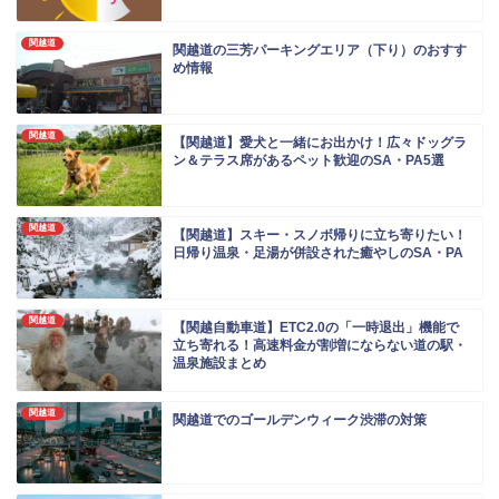
関越道
関越道の三芳パーキングエリア（下り）のおすす
め情報
関越道
【関越道】愛犬と一緒にお出かけ！広々ドッグラ
ン＆テラス席があるペット歓迎のSA・PA5選
関越道
【関越道】スキー・スノボ帰りに立ち寄りたい！
日帰り温泉・足湯が併設された癒やしのSA・PA
関越道
【関越自動車道】ETC2.0の「一時退出」機能で
立ち寄れる！高速料金が割増にならない道の駅・
温泉施設まとめ
関越道
関越道でのゴールデンウィーク渋滞の対策