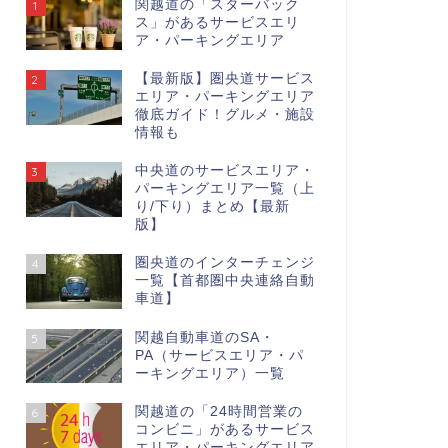
関越道の「スターバック
1
ス」があるサービスエリ
ア・パーキングエリア
【最新版】圏央道サービス
2
エリア・パーキングエリア
徹底ガイド！グルメ・施設
情報も
中央道のサービスエリア・
3
パーキングエリア一覧（上
り/下り）まとめ【最新
版】
圏央道のインターチェンジ
4
一覧【首都圏中央連絡自動
車道】
関越自動車道のSA・
5
PA（サービスエリア・パ
ーキングエリア）一覧
関越道の「24時間営業の
6
コンビニ」があるサービス
エリア・パーキングエリア