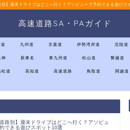
路別】週末ドライブはどこへ行く？アソビューで予約できる遊びスポ
高速道路SA・PAガイド
国道
九州道
京葉道
伊勢湾岸道
北陸道
名神
新東名
東九州道
松山道
磐越道
高松道
高知道
高速道路
鳥取道
関越道
道路別】週末ドライブはどこへ行く？アソビュ
約できる遊びスポット10選