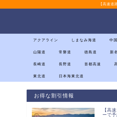
【高速道
アクアライン
しまなみ海道
中
山陽道
常磐道
徳島道
新
長崎道
長野道
首都高速
東北道
日本海東北道
お得な割引情報
【高速
ーで予