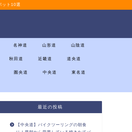
ット10選
名神道
山形道
山陰道
秋田道
近畿道
道央道
圏央道
中央道
東名道
最近の投稿
【中央道】バイクツーリングの朝食