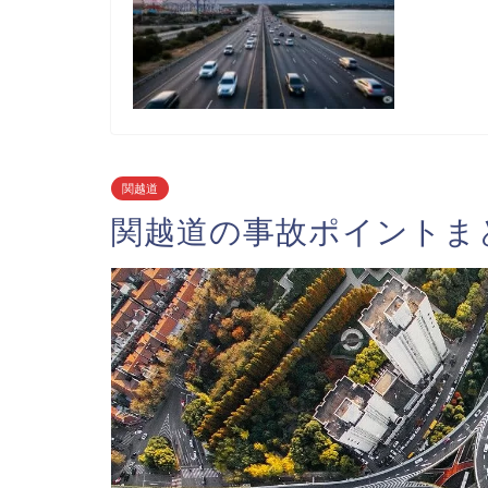
関越道
関越道の事故ポイントま