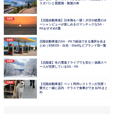
ラダパンと琵琶湖・敦賀の幸
北陸道
【北陸自動車道】日本海を一望！夕日や絶景のオ
ーシャンビューが楽しめるロマンチックなSA・
PAおすすめ5選
北陸道
北陸自動車道のSA・PAで給油できる場所を全ま
とめ｜ENEOS・出光・Shellなどブランド別一覧
北陸道
【北陸道】冬の雪道ドライブでも安心！仮眠スペ
ースが充実しているSA・PA
北陸道
【北陸自動車道】ペット同伴レストランが充実！
愛犬と一緒に店内・テラスで食事ができるPAまと
め