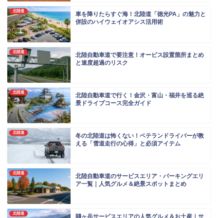
北陸道
車を降りたらすぐ海！北陸道「徳光PA」の魅力と
併設のハイウェイオアシス活用術
北陸道
北陸自動車道で要注意！オービス設置箇所まとめ
と速度超過のリスク
北陸道
北陸自動車道で行く！金沢・富山・福井を巡る絶
景ドライブコース完全ガイド
北陸道
冬の北陸道は怖くない！ベテランドライバーが教
える「雪道走行の心得」と必須アイテム
北陸道
北陸自動車道のサービスエリア・パーキングエリ
ア一覧｜人気グルメ＆絶景スポットまとめ
北陸道
賤ヶ岳サービスエリアの人気グルメ＆お土産｜サ