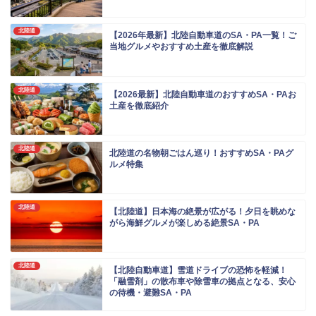
北陸道
【2026年最新】北陸自動車道のSA・PA一覧！ご
当地グルメやおすすめ土産を徹底解説
北陸道
【2026最新】北陸自動車道のおすすめSA・PAお
土産を徹底紹介
北陸道
北陸道の名物朝ごはん巡り！おすすめSA・PAグ
ルメ特集
北陸道
【北陸道】日本海の絶景が広がる！夕日を眺めな
がら海鮮グルメが楽しめる絶景SA・PA
北陸道
【北陸自動車道】雪道ドライブの恐怖を軽減！
「融雪剤」の散布車や除雪車の拠点となる、安心
の待機・避難SA・PA