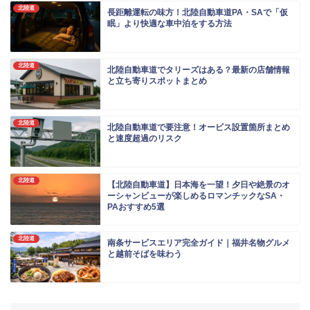
北陸道
長距離運転の味方！北陸自動車道PA・SAで「仮
眠」より快適な車中泊をする方法
北陸道
北陸自動車道でタリーズはある？最新の店舗情報
と立ち寄りスポットまとめ
北陸道
北陸自動車道で要注意！オービス設置箇所まとめ
と速度超過のリスク
北陸道
【北陸自動車道】日本海を一望！夕日や絶景のオ
ーシャンビューが楽しめるロマンチックなSA・
PAおすすめ5選
北陸道
南条サービスエリア完全ガイド｜福井名物グルメ
と越前そばを味わう