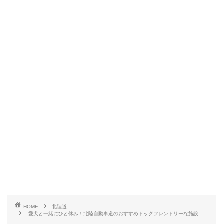
HOME
北陸道
愛犬と一緒にひと休み！北陸自動車道のおすすめドッグフレンドリーな施設