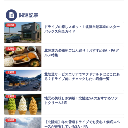
関連記事
北陸道
ドライブの癒しスポット！北陸自動車道のスター
バックス完全ガイド
北陸道
北陸道の名物朝ごはん巡り！おすすめSA・PAグ
ルメ特集
北陸道
北陸道サービスエリアでマクドナルドはどこにあ
る？ドライブ前にチェックしたい店舗一覧
北陸道
地元の美味しさ満載！北陸道SAのおすすめソフ
トクリーム3選
北陸道
【北陸道】冬の雪道ドライブでも安心！仮眠スペ
ースが充実しているSA・PA