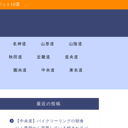
ット10選
名神道
山形道
山陰道
秋田道
近畿道
道央道
圏央道
中央道
東名道
最近の投稿
【中央道】バイクツーリングの朝食