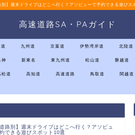
路別】週末ドライブはどこへ行く？アソビューで予約できる遊びスポ
高速道路SA・PAガイド
国道
九州道
京葉道
伊勢湾岸道
北陸道
名神
新東名
東九州道
松山道
磐越道
高松道
高知道
高速道路
鳥取道
関越道
道路別】週末ドライブはどこへ行く？アソビュ
約できる遊びスポット10選