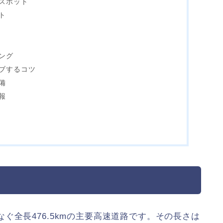
スポット
ト
ング
ブするコツ
備
報
全長476.5kmの主要高速道路です。その長さは