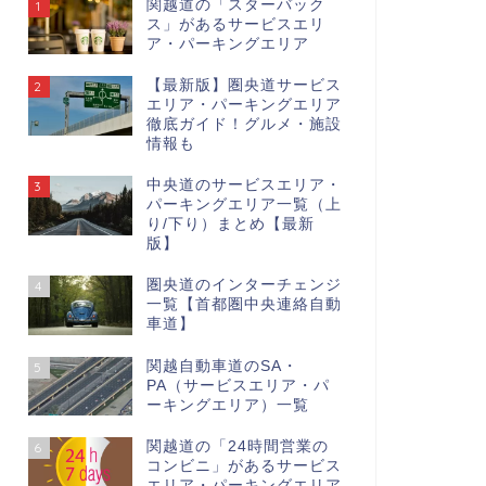
関越道の「スターバック
1
ス」があるサービスエリ
ア・パーキングエリア
【最新版】圏央道サービス
2
エリア・パーキングエリア
徹底ガイド！グルメ・施設
情報も
中央道のサービスエリア・
3
パーキングエリア一覧（上
り/下り）まとめ【最新
版】
圏央道のインターチェンジ
4
一覧【首都圏中央連絡自動
車道】
関越自動車道のSA・
5
PA（サービスエリア・パ
ーキングエリア）一覧
関越道の「24時間営業の
6
コンビニ」があるサービス
エリア・パーキングエリア