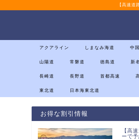
【高速道
アクアライン
しまなみ海道
中
山陽道
常磐道
徳島道
新
長崎道
長野道
首都高速
東北道
日本海東北道
お得な割引情報
【高速
ーで予