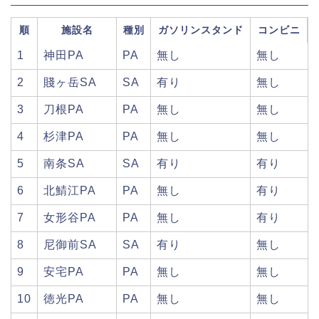
順
施設名
種別
ガソリンスタンド
コンビニ
1
神田PA
PA
無し
無し
2
賤ヶ岳SA
SA
有り
無し
3
刀根PA
PA
無し
無し
4
杉津PA
PA
無し
無し
5
南条SA
SA
有り
有り
6
北鯖江PA
PA
無し
有り
7
女形谷PA
PA
無し
有り
8
尼御前SA
SA
有り
無し
9
安宅PA
PA
無し
無し
10
徳光PA
PA
無し
無し