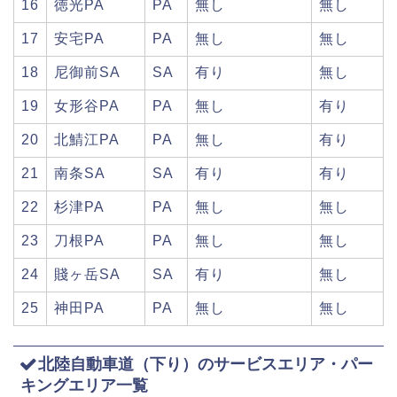
16
徳光PA
PA
無し
無し
17
安宅PA
PA
無し
無し
18
尼御前SA
SA
有り
無し
19
女形谷PA
PA
無し
有り
20
北鯖江PA
PA
無し
有り
21
南条SA
SA
有り
有り
22
杉津PA
PA
無し
無し
23
刀根PA
PA
無し
無し
24
賤ヶ岳SA
SA
有り
無し
25
神田PA
PA
無し
無し
北陸自動車道（下り）のサービスエリア・パー
キングエリア一覧