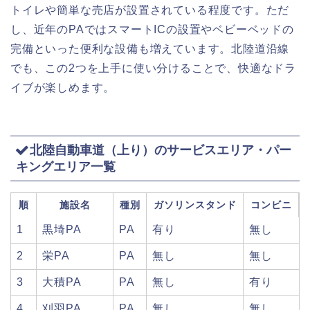
トイレや簡単な売店が設置されている程度です。ただ
し、近年のPAではスマートICの設置やベビーベッドの
完備といった便利な設備も増えています。北陸道沿線
でも、この2つを上手に使い分けることで、快適なドラ
イブが楽しめます。
北陸自動車道（上り）のサービスエリア・パー
キングエリア一覧
順
施設名
種別
ガソリンスタンド
コンビニ
1
黒埼PA
PA
有り
無し
2
栄PA
PA
無し
無し
3
大積PA
PA
無し
有り
4
刈羽PA
PA
無し
無し