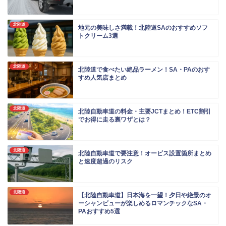
北陸道
地元の美味しさ満載！北陸道SAのおすすめソフ
トクリーム3選
北陸道
北陸道で食べたい絶品ラーメン！SA・PAのおす
すめ人気店まとめ
北陸道
北陸自動車道の料金・主要JCTまとめ！ETC割引
でお得に走る裏ワザとは？
北陸道
北陸自動車道で要注意！オービス設置箇所まとめ
と速度超過のリスク
北陸道
【北陸自動車道】日本海を一望！夕日や絶景のオ
ーシャンビューが楽しめるロマンチックなSA・
PAおすすめ5選