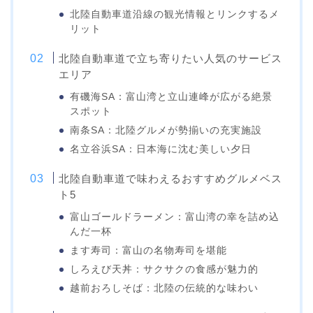
北陸自動車道沿線の観光情報とリンクするメ
リット
北陸自動車道で立ち寄りたい人気のサービス
エリア
有磯海SA：富山湾と立山連峰が広がる絶景
スポット
南条SA：北陸グルメが勢揃いの充実施設
名立谷浜SA：日本海に沈む美しい夕日
北陸自動車道で味わえるおすすめグルメベス
ト5
富山ゴールドラーメン：富山湾の幸を詰め込
んだ一杯
ます寿司：富山の名物寿司を堪能
しろえび天丼：サクサクの食感が魅力的
越前おろしそば：北陸の伝統的な味わい