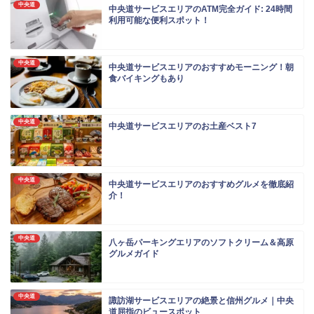
中央道
中央道サービスエリアのATM完全ガイド: 24時間
利用可能な便利スポット！
中央道
中央道サービスエリアのおすすめモーニング！朝
食バイキングもあり
中央道
中央道サービスエリアのお土産ベスト7
中央道
中央道サービスエリアのおすすめグルメを徹底紹
介！
中央道
八ヶ岳パーキングエリアのソフトクリーム＆高原
グルメガイド
中央道
諏訪湖サービスエリアの絶景と信州グルメ｜中央
道屈指のビュースポット