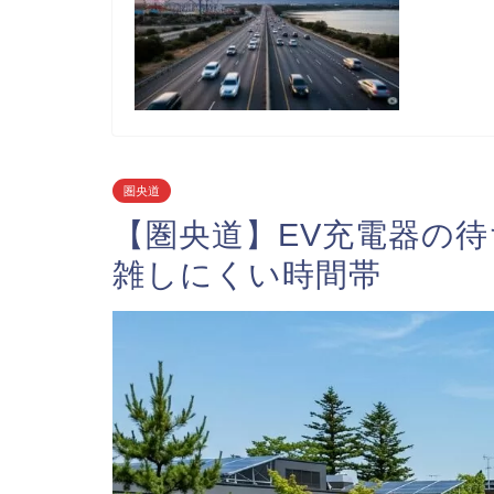
圏央道
【圏央道】EV充電器の
雑しにくい時間帯