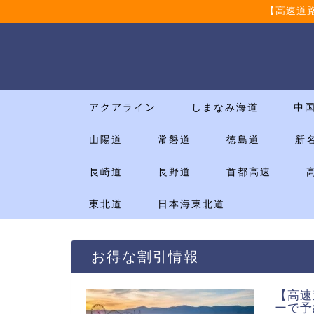
【高速道
アクアライン
しまなみ海道
中
山陽道
常磐道
徳島道
新
長崎道
長野道
首都高速
東北道
日本海東北道
お得な割引情報
【高速
ーで予