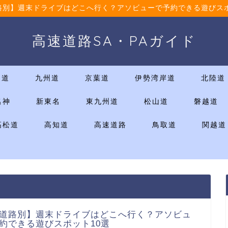
路別】週末ドライブはどこへ行く？アソビューで予約できる遊びスポ
高速道路SA・PAガイド
国道
九州道
京葉道
伊勢湾岸道
北陸道
名神
新東名
東九州道
松山道
磐越道
高松道
高知道
高速道路
鳥取道
関越道
道路別】週末ドライブはどこへ行く？アソビュ
約できる遊びスポット10選