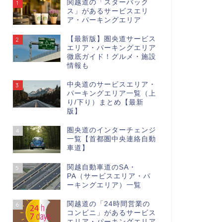
関越道の「スターバック
1
ス」があるサービスエリ
ア・パーキングエリア
【最新版】圏央道サービス
2
エリア・パーキングエリア
徹底ガイド！グルメ・施設
情報も
中央道のサービスエリア・
3
パーキングエリア一覧（上
り/下り）まとめ【最新
版】
圏央道のインターチェンジ
4
一覧【首都圏中央連絡自動
車道】
関越自動車道のSA・
5
PA（サービスエリア・パ
ーキングエリア）一覧
関越道の「24時間営業の
6
コンビニ」があるサービス
エリア・パーキングエリア