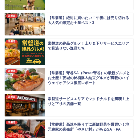
常磐道
【常磐道】絶対に買いたい！午後には売り切れる
大人気の限定お土産ベスト3
常磐道
常磐道の絶品グルメ！上り＆下りサービスエリア
で見逃せない逸品たち
常磐道
【常磐道】守谷SA（Pasar守谷）の最新グルメと
お土産！茨城の銘柄豚＆納豆グルメが満載のハイ
ウェイオアシス徹底レポート
常磐道
常磐道サービスエリアでマクドナルドを満喫！上
りと下りの店舗一覧
常磐道
【常磐道】高速を降りずに新鮮野菜を爆買い！地
元農家の直売所「やさい村」があるSA・PA