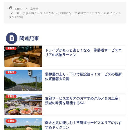
HOME
常磐道
知らなきゃ損！ドライブがもっとお得になる常磐道サービスエリアのガソリンス
タンド情報
関連記事
常磐道
ドライブがもっと楽しくなる！常磐道サービスエ
リアの名物ラーメン
常磐道
常磐道の上り・下りで新設続々！オービスの最新
位置情報大公開
常磐道
友部サービスエリアのおすすめグルメ＆お土産｜
茨城の味覚を堪能するSA
常磐道
愛犬と共に楽しむ！常磐道サービスエリアのおす
すめドッグラン