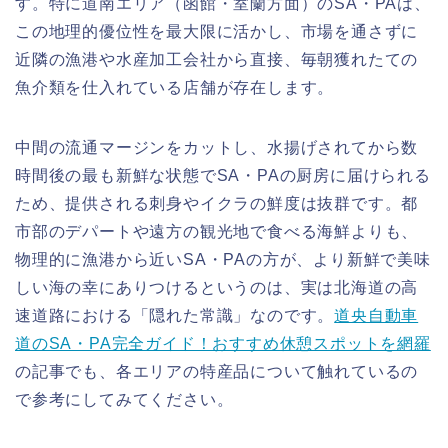
す。特に道南エリア（函館・室蘭方面）のSA・PAは、
この地理的優位性を最大限に活かし、市場を通さずに
近隣の漁港や水産加工会社から直接、毎朝獲れたての
魚介類を仕入れている店舗が存在します。
中間の流通マージンをカットし、水揚げされてから数
時間後の最も新鮮な状態でSA・PAの厨房に届けられる
ため、提供される刺身やイクラの鮮度は抜群です。都
市部のデパートや遠方の観光地で食べる海鮮よりも、
物理的に漁港から近いSA・PAの方が、より新鮮で美味
しい海の幸にありつけるというのは、実は北海道の高
速道路における「隠れた常識」なのです。
道央自動車
道のSA・PA完全ガイド！おすすめ休憩スポットを網羅
の記事でも、各エリアの特産品について触れているの
で参考にしてみてください。