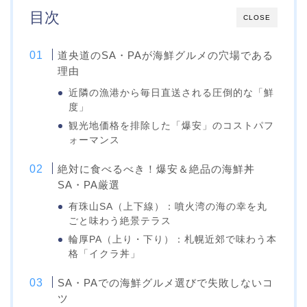
目次
CLOSE
道央道のSA・PAが海鮮グルメの穴場である
理由
近隣の漁港から毎日直送される圧倒的な「鮮
度」
観光地価格を排除した「爆安」のコストパフ
ォーマンス
絶対に食べるべき！爆安＆絶品の海鮮丼
SA・PA厳選
有珠山SA（上下線）：噴火湾の海の幸を丸
ごと味わう絶景テラス
輪厚PA（上り・下り）：札幌近郊で味わう本
格「イクラ丼」
SA・PAでの海鮮グルメ選びで失敗しないコ
ツ