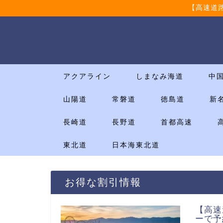
【高速道
アクアライン
しまなみ海道
中
山陽道
常磐道
徳島道
新
長崎道
長野道
首都高速
東北道
日本海東北道
お得な割引情報
【高速
ーで予