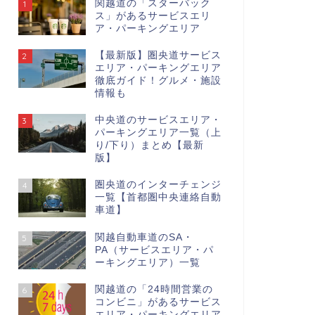
関越道の「スターバック
1
ス」があるサービスエリ
ア・パーキングエリア
【最新版】圏央道サービス
2
エリア・パーキングエリア
徹底ガイド！グルメ・施設
情報も
中央道のサービスエリア・
3
パーキングエリア一覧（上
り/下り）まとめ【最新
版】
圏央道のインターチェンジ
4
一覧【首都圏中央連絡自動
車道】
関越自動車道のSA・
5
PA（サービスエリア・パ
ーキングエリア）一覧
関越道の「24時間営業の
6
コンビニ」があるサービス
エリア・パーキングエリア