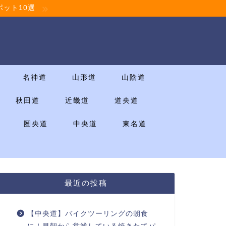
ット10選
名神道
山形道
山陰道
秋田道
近畿道
道央道
圏央道
中央道
東名道
最近の投稿
【中央道】バイクツーリングの朝食