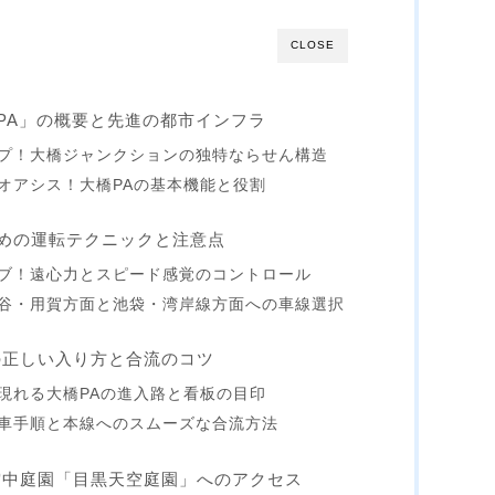
CLOSE
PA」の概要と先進の都市インフラ
プ！大橋ジャンクションの独特ならせん構造
オアシス！大橋PAの基本機能と役割
ための運転テクニックと注意点
ブ！遠心力とスピード感覚のコントロール
谷・用賀方面と池袋・湾岸線方面への車線選択
の正しい入り方と合流のコツ
現れる大橋PAの進入路と看板の目印
車手順と本線へのスムーズな合流方法
空中庭園「目黒天空庭園」へのアクセス