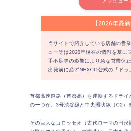
アソビュー
【2026年
当サイトで紹介している店舗の営
ュー等は2026年現在の情報を基
手不足等の影響により急な営業休
出発前に必ずNEXCO公式の「ド
首都高速道路（首都高）を運転するドライ
の一つが、3号渋谷線と中央環状線（C2）
その巨大なコロッセオ（古代ローマの円形