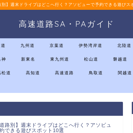
路別】週末ドライブはどこへ行く？アソビューで予約できる遊びスポ
高速道路SA・PAガイド
国道
九州道
京葉道
伊勢湾岸道
北陸道
名神
新東名
東九州道
松山道
磐越道
高松道
高知道
高速道路
鳥取道
関越道
道路別】週末ドライブはどこへ行く？アソビュ
約できる遊びスポット10選