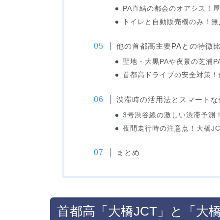
PA直結の都会のオアシス！
トイレと自動販売機のみ！無
他の首都高主要PAとの特徴
聖地・大黒PAや夜景の芝浦P
首都高ドライブの安全対策！他
渋滞時の活用法とスマートな
3号渋谷線の激しい渋滞予測
夜間走行時の注意点！大橋J
まとめ
首都高「大橋JCT」と「大