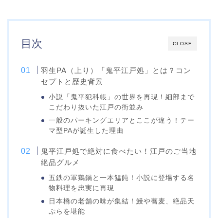
目次
CLOSE
羽生PA（上り）「鬼平江戸処」とは？コン
セプトと歴史背景
小説「鬼平犯科帳」の世界を再現！細部まで
こだわり抜いた江戸の街並み
一般のパーキングエリアとここが違う！テー
マ型PAが誕生した理由
鬼平江戸処で絶対に食べたい！江戸のご当地
絶品グルメ
五鉄の軍鶏鍋と一本饂飩！小説に登場する名
物料理を忠実に再現
日本橋の老舗の味が集結！鰻や蕎麦、絶品天
ぷらを堪能