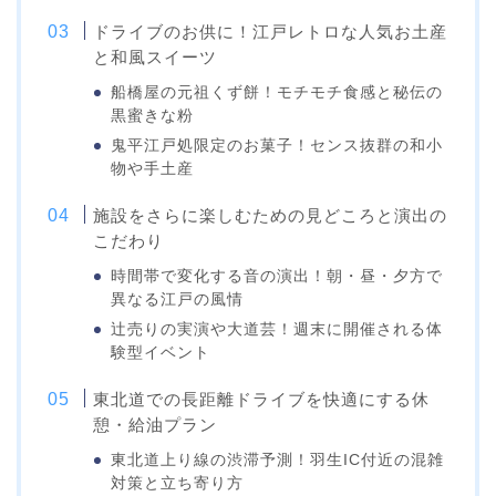
ドライブのお供に！江戸レトロな人気お土産
と和風スイーツ
船橋屋の元祖くず餅！モチモチ食感と秘伝の
黒蜜きな粉
鬼平江戸処限定のお菓子！センス抜群の和小
物や手土産
施設をさらに楽しむための見どころと演出の
こだわり
時間帯で変化する音の演出！朝・昼・夕方で
異なる江戸の風情
辻売りの実演や大道芸！週末に開催される体
験型イベント
東北道での長距離ドライブを快適にする休
憩・給油プラン
東北道上り線の渋滞予測！羽生IC付近の混雑
対策と立ち寄り方