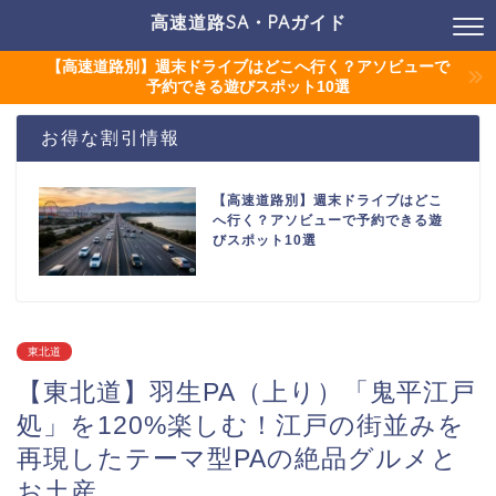
高速道路SA・PAガイド
【高速道路別】週末ドライブはどこへ行く？アソビューで
予約できる遊びスポット10選
お得な割引情報
【高速道路別】週末ドライブはどこ
へ行く？アソビューで予約できる遊
びスポット10選
東北道
【東北道】羽生PA（上り）「鬼平江戸
処」を120%楽しむ！江戸の街並みを
再現したテーマ型PAの絶品グルメと
お土産