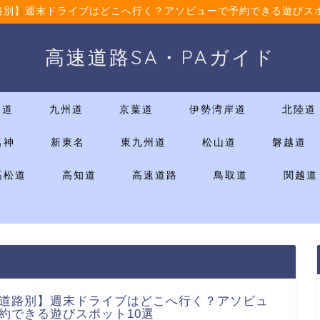
路別】週末ドライブはどこへ行く？アソビューで予約できる遊びスポ
高速道路SA・PAガイド
国道
九州道
京葉道
伊勢湾岸道
北陸道
名神
新東名
東九州道
松山道
磐越道
高松道
高知道
高速道路
鳥取道
関越道
道路別】週末ドライブはどこへ行く？アソビュ
約できる遊びスポット10選