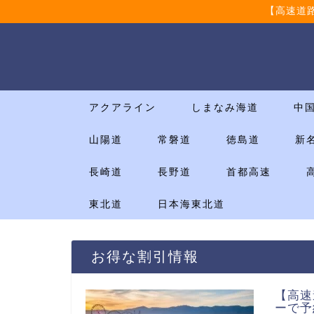
【高速道
アクアライン
しまなみ海道
中
山陽道
常磐道
徳島道
新
長崎道
長野道
首都高速
東北道
日本海東北道
お得な割引情報
【高速
ーで予