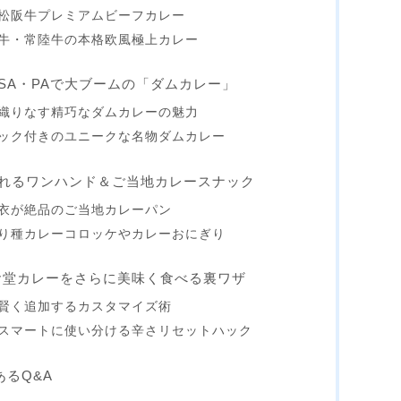
松阪牛プレミアムビーフカレー
牛・常陸牛の本格欧風極上カレー
SA・PAで大ブームの「ダムカレー」
織りなす精巧なダムカレーの魅力
ック付きのユニークな名物ダムカレー
れるワンハンド＆ご当地カレースナック
衣が絶品のご当地カレーパン
り種カレーコロッケやカレーおにぎり
食堂カレーをさらに美味く食べる裏ワザ
賢く追加するカスタマイズ術
スマートに使い分ける辛さリセットハック
あるQ&A