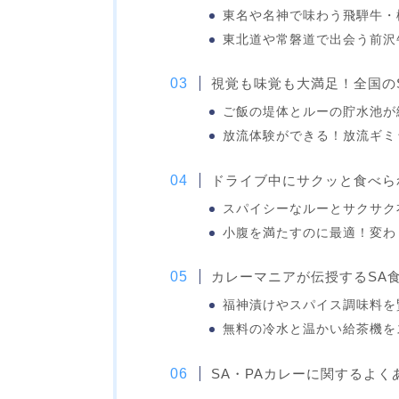
東名や名神で味わう飛騨牛・
東北道や常磐道で出会う前沢
視覚も味覚も大満足！全国の
ご飯の堤体とルーの貯水池が
放流体験ができる！放流ギミ
ドライブ中にサクッと食べら
スパイシーなルーとサクサク
小腹を満たすのに最適！変わ
カレーマニアが伝授するSA
福神漬けやスパイス調味料を
無料の冷水と温かい給茶機を
SA・PAカレーに関するよく