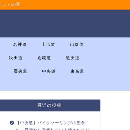
ット10選
名神道
山形道
山陰道
秋田道
近畿道
道央道
圏央道
中央道
東名道
最近の投稿
【中央道】バイクツーリングの朝食