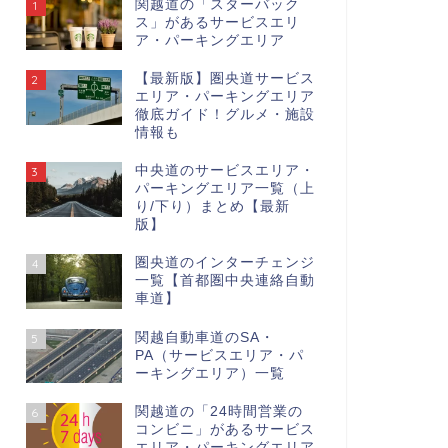
関越道の「スターバック
1
ス」があるサービスエリ
ア・パーキングエリア
【最新版】圏央道サービス
2
エリア・パーキングエリア
徹底ガイド！グルメ・施設
情報も
中央道のサービスエリア・
3
パーキングエリア一覧（上
り/下り）まとめ【最新
版】
圏央道のインターチェンジ
4
一覧【首都圏中央連絡自動
車道】
関越自動車道のSA・
5
PA（サービスエリア・パ
ーキングエリア）一覧
関越道の「24時間営業の
6
コンビニ」があるサービス
エリア・パーキングエリア