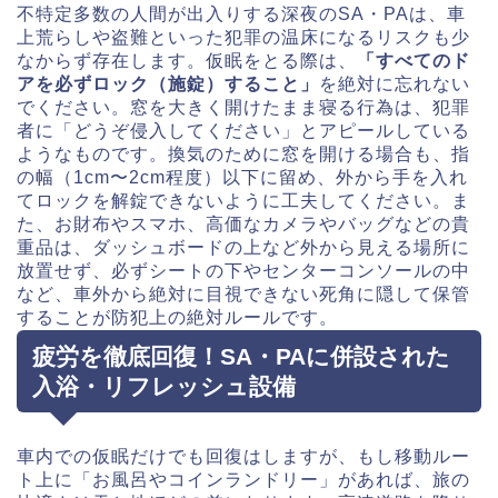
不特定多数の人間が出入りする深夜のSA・PAは、車
上荒らしや盗難といった犯罪の温床になるリスクも少
なからず存在します。仮眠をとる際は、
「すべてのド
アを必ずロック（施錠）すること」
を絶対に忘れない
でください。窓を大きく開けたまま寝る行為は、犯罪
者に「どうぞ侵入してください」とアピールしている
ようなものです。換気のために窓を開ける場合も、指
の幅（1cm〜2cm程度）以下に留め、外から手を入れ
てロックを解錠できないように工夫してください。ま
た、お財布やスマホ、高価なカメラやバッグなどの貴
重品は、ダッシュボードの上など外から見える場所に
放置せず、必ずシートの下やセンターコンソールの中
など、車外から絶対に目視できない死角に隠して保管
することが防犯上の絶対ルールです。
疲労を徹底回復！SA・PAに併設された
入浴・リフレッシュ設備
車内での仮眠だけでも回復はしますが、もし移動ルー
ト上に「お風呂やコインランドリー」があれば、旅の