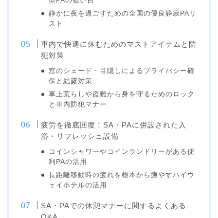
型PAの狙い目
静かに夜を過ごすための全国の優良静寂PAリ
スト
車内で快適に休むためのマストアイテムと防
犯対策
窓のシェード・目隠しによるプライバシー確
保と結露対策
車上荒らしや盗難から身を守るためのロック
と車内防犯マナー
疲労を徹底回復！SA・PAに併設された入
浴・リフレッシュ設備
コインシャワーやコインランドリーがある便
利PAの活用
長距離移動時の疲れを根本から癒やすハイウ
ェイホテルの活用
SA・PAでの休憩マナーに関するよくある
Q&A