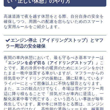
い「正しい休憩」のやり方
高速道路で夜を越す休憩をとる際、自分自身の安全を
確保しつつ、周囲への配慮を怠らないためのスマート
な実用ルールをご紹介します。
エンジン停止（アイドリングストップ）とマフ
ラー周辺の安全確保
夜間の車内休憩において、最も守るべき基本マナーは
「エンジンを必ず切る（アイドリングストップ）」
こ
とです。夏の冷房や冬の暖房のためにエンジンをかけ
たまま一晩中放置する車がいますが、マフラーからの
排気音やアイドリングの振動は、隣に駐車しているド
ライバーにとって想像以上に不快な騒音となります。
また、エコの観点だけでなく、冬場は雪がマフラー周
辺に降り積もることで「排気ガスが車内に逆流し、一
酸化炭素中毒で死亡する」という恐ろしい事故が毎年
発生しています。夏や冬に休憩をとる際は、エンジン
に頼るのではなく、高性能な遮熱シェードや、極寒期