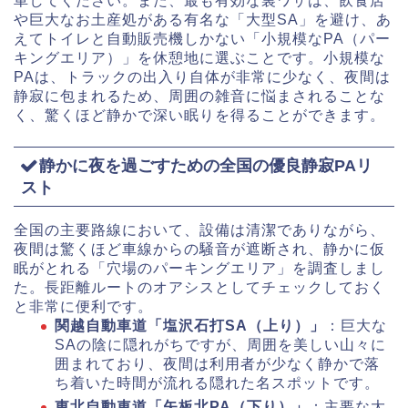
車してください。また、最も有効な裏ワザは、飲食店
や巨大なお土産処がある有名な「大型SA」を避け、あ
えてトイレと自動販売機しかない「小規模なPA（パー
キングエリア）」を休憩地に選ぶことです。小規模な
PAは、トラックの出入り自体が非常に少なく、夜間は
静寂に包まれるため、周囲の雑音に悩まされることな
く、驚くほど静かで深い眠りを得ることができます。
静かに夜を過ごすための全国の優良静寂PAリ
スト
全国の主要路線において、設備は清潔でありながら、
夜間は驚くほど車線からの騒音が遮断され、静かに仮
眠がとれる「穴場のパーキングエリア」を調査しまし
た。長距離ルートのオアシスとしてチェックしておく
と非常に便利です。
関越自動車道「塩沢石打SA（上り）」
：巨大な
SAの陰に隠れがちですが、周囲を美しい山々に
囲まれており、夜間は利用者が少なく静かで落
ち着いた時間が流れる隠れた名スポットです。
東北自動車道「矢板北PA（下り）」
：主要な大