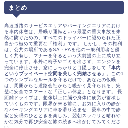
まとめ
高速道路のサービスエリアやパーキングエリアにおけ
る車内休憩は、居眠り運転という最悪の重大事故を未
然に防ぐための、すべてのドライバーに認められた正
当かつ極めて重要な「権利」です。 しかし、その権利
は、公共の場所であるSA・PAを他の一般利用者と優
しく共有し、マナーを守るという大前提の上に成り立
っています。車外に椅子やゴミを出さず、エンジンを
完全に停止させ、窓にしっかりと目隠しをして
「車内
というプライベート空間を美しく完結させる」
。この1
つのシンプルなルールを守るだけで、あなたの仮眠
は、周囲からも道路会社からも暖かく見守られる、完
璧に安全でスマートな「正しい休息」となります。 長
距離ドライブは、想像以上に脳や身体に疲労が蓄積し
ていくものです。限界が来る前に、お気に入りの静か
なパーキングエリアに車を滑り込ませ、愛車の中で静
寂と安眠のひとときを楽しみ、翌朝スッキリと晴れや
かな気分で再び安全な旅の続きへ出かけてみてくださ
い。