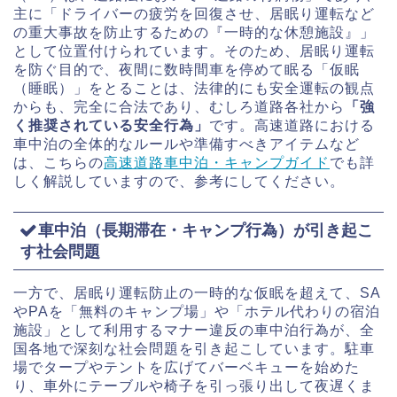
主に「ドライバーの疲労を回復させ、居眠り運転など
の重大事故を防止するための『一時的な休憩施設』」
として位置付けられています。そのため、居眠り運転
を防ぐ目的で、夜間に数時間車を停めて眠る「仮眠
（睡眠）」をとることは、法律的にも安全運転の観点
からも、完全に合法であり、むしろ道路各社から
「強
く推奨されている安全行為」
です。高速道路における
車中泊の全体的なルールや準備すべきアイテムなど
は、こちらの
高速道路車中泊・キャンプガイド
でも詳
しく解説していますので、参考にしてください。
車中泊（長期滞在・キャンプ行為）が引き起こ
す社会問題
一方で、居眠り運転防止の一時的な仮眠を超えて、SA
やPAを「無料のキャンプ場」や「ホテル代わりの宿泊
施設」として利用するマナー違反の車中泊行為が、全
国各地で深刻な社会問題を引き起こしています。駐車
場でタープやテントを広げてバーベキューを始めた
り、車外にテーブルや椅子を引っ張り出して夜遅くま