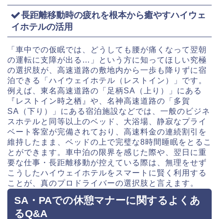
長距離移動時の疲れを根本から癒やすハイウェ
イホテルの活用
「車中での仮眠では、どうしても腰が痛くなって翌朝
の運転に支障が出る…」という方に知ってほしい究極
の選択肢が、高速道路の敷地内から一歩も降りずに宿
泊できる「ハイウェイホテル（レストイン）」です。
例えば、東名高速道路の「足柄SA（上り）」にある
『レストイン時之栖』や、名神高速道路の「多賀
SA（下り）」にある宿泊施設などでは、一般のビジネ
スホテルと同等以上のベッド、大浴場、静寂なプライ
ベート客室が完備されており、高速料金の連続割引を
維持したまま、ベッドの上で完璧な8時間睡眠をとるこ
とができます。車中泊の限界を感じた際や、翌日に重
要な仕事・長距離移動が控えている際は、無理をせず
こうしたハイウェイホテルをスマートに賢く利用する
ことが、真のプロドライバーの選択肢と言えます。
SA・PAでの休憩マナーに関するよくあ
るQ&A