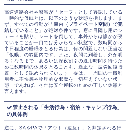
高速道路会社や警察が「セーフ」として容認している
一時的な仮眠とは、以下のような状態を指します。ま
ず、すべての行動が
「車内（プライベート空間）で完
結していること」
が絶対条件です。窓に目隠し用のシ
ェードを貼り、シートを倒して、車外からは誰かが寝
ていることが一目では分からない状態で、数時間から
半日程度の睡眠をとる行為は、何の問題もない正当な
「仮眠」の範囲内です。また、夜間に到着し、外が明
るくなるまで、あるいは深夜割引の適用時間を待つた
めに数時間の休息をとることも、適正な「疲労回復措
置」として認められています。要は、「周囲の一般利
用者に不快感や物理的な邪魔を一切与えていない状
態」であれば、それは安全運転のための正しい休憩と
言えます。
禁止される「生活行為・宿泊・キャンプ行為」
の具体例
逆に、SAやPAで「アウト（違反）」と判定される行