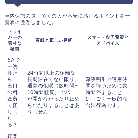
車内休憩の際、多くの人が不安に感じるポイントを一
覧表に整理しました。
ドライ
バーの
スマートな回避策と
実態と正しい見解
素朴な
アドバイス
疑問
SAで
一晩
寝た
24時間以上の極端な
ら、
長期滞在でない限り、
深夜割引の適用時
出口
通常の仮眠（数時間〜
間を待つために数
の料
10時間程度）でバー
時間停まること
金所
が開かなかったり止め
は、ごく一般的な
で怪
られたりすることはあ
合法行為です。
しま
りません。
れ
る？
夜間