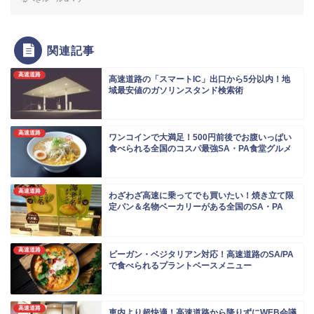
関連記事
高速道路
高速道路の「スマートIC」出口から5分以内！地
域最安値のガソリンスタンド検索術
高速道路
ワンコインで大満足！500円前後でお腹いっぱい
食べられる全国のコスパ最強SA・PA食堂グルメ
高速道路
わざわざ高速に乗ってでも買いたい！焼き立て限
定パン＆名物ベーカリーがある全国のSA・PA
高速道路
ビーガン・ベジタリアン対応！高速道路のSA/PA
で食べられるプラントベースメニュー
高速道路
車内より超快適！高速道路から降りずにWEB会議