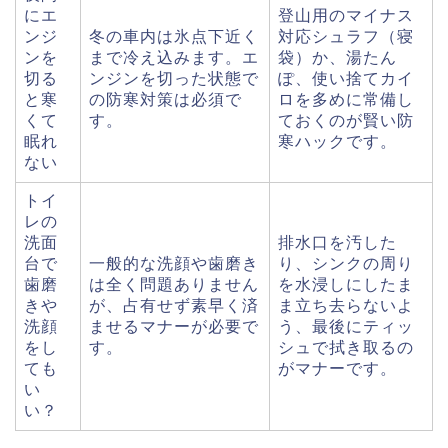
にエ
登山用のマイナス
ンジ
冬の車内は氷点下近く
対応シュラフ（寝
ンを
まで冷え込みます。エ
袋）か、湯たん
切る
ンジンを切った状態で
ぽ、使い捨てカイ
と寒
の防寒対策は必須で
ロを多めに常備し
くて
す。
ておくのが賢い防
眠れ
寒ハックです。
ない
トイ
レの
洗面
排水口を汚した
台で
一般的な洗顔や歯磨き
り、シンクの周り
歯磨
は全く問題ありません
を水浸しにしたま
きや
が、占有せず素早く済
ま立ち去らないよ
洗顔
ませるマナーが必要で
う、最後にティッ
をし
す。
シュで拭き取るの
ても
がマナーです。
い
い？