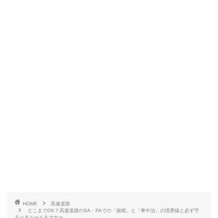
HOME
高速道路
どこまでOK？高速道路のSA・PAでの「仮眠」と「車中泊」の境界線と必ず守
るべきルール＆マナー