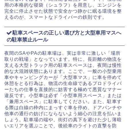
用の本格的な寝袋（シュラフ）を用意し、エンジンを
完全に停止させた状態で安全かつ静かに眠る環境を整
えるのが、スマートなドライバーの鉄則です。
駐車スペースの正しい選び方と大型車用マスへ
の駐車禁止ルール
夜間のSAやPAの駐車場は、実は非常に激しい「場所
取りの戦場」となっています。特に、長距離の物流を
支える大型トラック用の駐車スペースは、夜間は慢性
的な大混雑状態にあります。ここで、一般の小型乗用
車やキャンピングカーが「大型車マス」に車を停めて
休憩をとる行為は、物流の生命線であるプロドライバ
ーたちの仕事を直接的に妨害する極めて悪質なマナー
違反です。小型車は必ず「小型車用スペース」または
「兼用スペース」に駐車してください。また、駐車す
る際は白線の枠内にまっすぐ車を停め、ドアパンチや
他車の通行の妨げにならないよう細心の注意を払いま
しょう。駐車場の端や、街灯の真下を避けた少し薄暗
いエリアを選ぶことで、後続車のライトの直撃を防