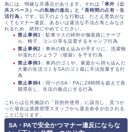
為には、明確な共通点があります。それは
「車外（公
共スペース）への私物の進出」と「長時間の占有・生
活行為」
です。以下のような行動は、たとえ悪気がな
くてもマナー違反、あるいは違法な不法占有とみなさ
れるため、絶対にやめてください。
禁止事例1
：駐車マスの枠外や舗装路にテーブ
ル、椅子、コンロ等を設置するキャンプ行為
禁止事例2
：車外の植え込みや手すりに、洗濯物
や濡れたシュラフ（寝袋）を干す行為
禁止事例3
：車内のゴミや、家庭から持ち込んだ
大量の生活ゴミをSAのゴミ箱に不法投棄する行
為
禁止事例4
：同一のSA・PAに24時間を超えて長
期滞在し、生活の拠点にする行為
これらは公共施設の「目的外使用」に該当し、見つか
った場合は道路管理スタッフから退去命令が出される
ことになります。
SA・PAで安全かつマナー違反にならな