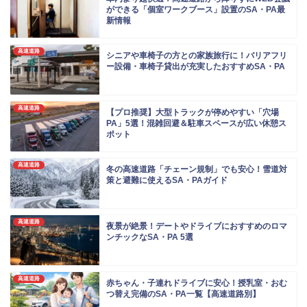
ができる「個室ワークブース」設置のSA・PA最
新情報
高速道路
シニアや車椅子の方との家族旅行に！バリアフリ
ー設備・車椅子貸出が充実したおすすめSA・PA
高速道路
【プロ推奨】大型トラックが停めやすい「穴場
PA」5選！混雑回避＆駐車スペースが広い休憩ス
ポット
高速道路
冬の高速道路「チェーン規制」でも安心！雪道対
策と避難に使えるSA・PAガイド
高速道路
夜景が絶景！デートやドライブにおすすめのロマ
ンチックなSA・PA 5選
高速道路
赤ちゃん・子連れドライブに安心！授乳室・おむ
つ替え完備のSA・PA一覧【高速道路別】