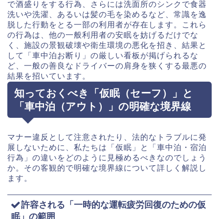
で酒盛りをする行為、さらには洗面所のシンクで食器
洗いや洗濯、あるいは髪の毛を染めるなど、常識を逸
脱した行動をとる一部の利用者が存在します。これら
の行為は、他の一般利用者の安眠を妨げるだけでな
く、施設の景観破壊や衛生環境の悪化を招き、結果と
して「車中泊お断り」の厳しい看板が掲げられるな
ど、一般の善良なドライバーの肩身を狭くする最悪の
結果を招いています。
知っておくべき「仮眠（セーフ）」と
「車中泊（アウト）」の明確な境界線
マナー違反として注意されたり、法的なトラブルに発
展しないために、私たちは「仮眠」と「車中泊・宿泊
行為」の違いをどのように見極めるべきなのでしょう
か。その客観的で明確な境界線について詳しく解説し
ます。
許容される「一時的な運転疲労回復のための仮
眠」の範囲