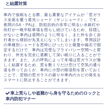
と結露対策
車内で仮眠をとる際、最も重要なアイテムが「窓ガラ
ス全面を覆う遮光シェード（サンシェード）」です。
夜間のSA・PAは、防犯目的の非常に明るい水銀灯や
街灯が一晩中駐車場を照らし続けているため、目隠し
がないと車内は昼間のように明るく、また外を歩く歩
行者から寝顔が丸見えになってしまいます。専用設計
の車種別シェードを窓枠にぴったりと吸盤や磁石で固
定するだけで、車内は完璧なプライバシー空間へと変
わり、外光を完全に遮断して深い眠りに入ることがで
きます。また、人の呼気によって冬場は窓ガラスが激
しく結露するため、窓を数ミリだけ空けて空気の通り
道を作っておくか、車内に小型の除湿剤を置いておく
ことで、翌朝の窓ガラスの曇りや車内のカビの発生を
スマートに防止することができます。
車上荒らしや盗難から身を守るためのロックと
車内防犯マナー