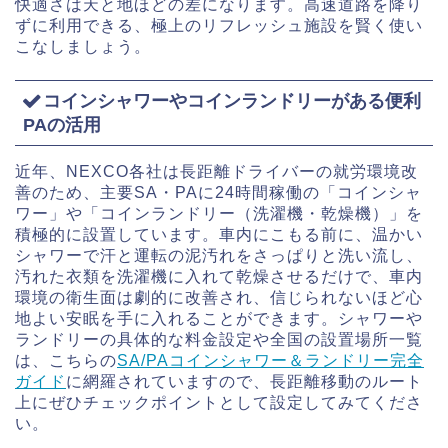
快適さは天と地ほどの差になります。高速道路を降り
ずに利用できる、極上のリフレッシュ施設を賢く使い
こなしましょう。
コインシャワーやコインランドリーがある便利
PAの活用
近年、NEXCO各社は長距離ドライバーの就労環境改
善のため、主要SA・PAに24時間稼働の「コインシャ
ワー」や「コインランドリー（洗濯機・乾燥機）」を
積極的に設置しています。車内にこもる前に、温かい
シャワーで汗と運転の泥汚れをさっぱりと洗い流し、
汚れた衣類を洗濯機に入れて乾燥させるだけで、車内
環境の衛生面は劇的に改善され、信じられないほど心
地よい安眠を手に入れることができます。シャワーや
ランドリーの具体的な料金設定や全国の設置場所一覧
は、こちらの
SA/PAコインシャワー＆ランドリー完全
ガイド
に網羅されていますので、長距離移動のルート
上にぜひチェックポイントとして設定してみてくださ
い。