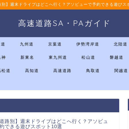
路別】週末ドライブはどこへ行く？アソビューで予約できる遊びスポ
高速道路SA・PAガイド
国道
九州道
京葉道
伊勢湾岸道
北陸道
名神
新東名
東九州道
松山道
磐越道
高松道
高知道
高速道路
鳥取道
関越道
道路別】週末ドライブはどこへ行く？アソビュ
約できる遊びスポット10選