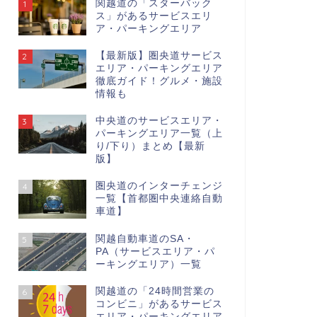
関越道の「スターバック
1
ス」があるサービスエリ
ア・パーキングエリア
【最新版】圏央道サービス
2
エリア・パーキングエリア
徹底ガイド！グルメ・施設
情報も
中央道のサービスエリア・
3
パーキングエリア一覧（上
り/下り）まとめ【最新
版】
圏央道のインターチェンジ
4
一覧【首都圏中央連絡自動
車道】
関越自動車道のSA・
5
PA（サービスエリア・パ
ーキングエリア）一覧
関越道の「24時間営業の
6
コンビニ」があるサービス
エリア・パーキングエリア