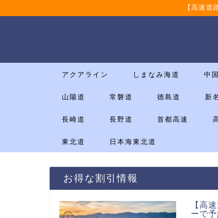
【高速道
アクアライン
しまなみ海道
中
山陽道
常磐道
徳島道
新
長崎道
長野道
首都高速
東北道
日本海東北道
お得な割引情報
【高速
ーで予