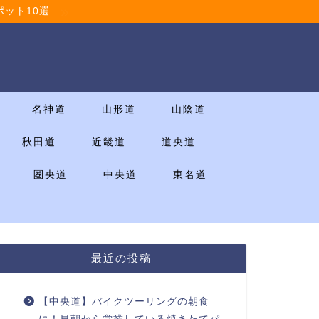
ット10選
名神道
山形道
山陰道
秋田道
近畿道
道央道
圏央道
中央道
東名道
最近の投稿
【中央道】バイクツーリングの朝食