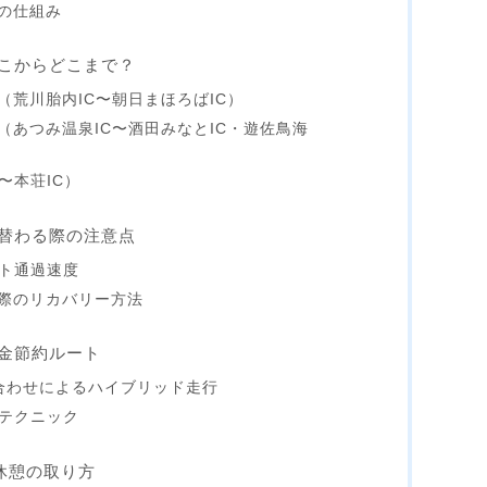
の仕組み
こからどこまで？
荒川胎内IC〜朝日まほろばIC）
（あつみ温泉IC〜酒田みなとIC・遊佐鳥海
〜本荘IC）
替わる際の注意点
ート通過速度
際のリカバリー方法
金節約ルート
合わせによるハイブリッド走行
用テクニック
休憩の取り方