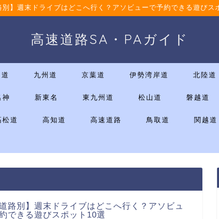
路別】週末ドライブはどこへ行く？アソビューで予約できる遊びスポ
高速道路SA・PAガイド
国道
九州道
京葉道
伊勢湾岸道
北陸道
名神
新東名
東九州道
松山道
磐越道
高松道
高知道
高速道路
鳥取道
関越道
道路別】週末ドライブはどこへ行く？アソビュ
約できる遊びスポット10選