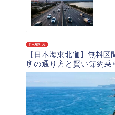
日本海東北道
【日本海東北道】無料区
所の通り方と賢い節約乗