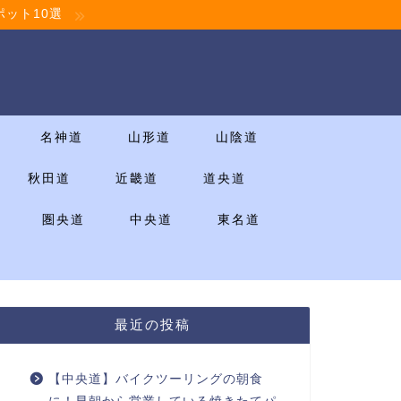
ット10選
名神道
山形道
山陰道
秋田道
近畿道
道央道
圏央道
中央道
東名道
最近の投稿
【中央道】バイクツーリングの朝食