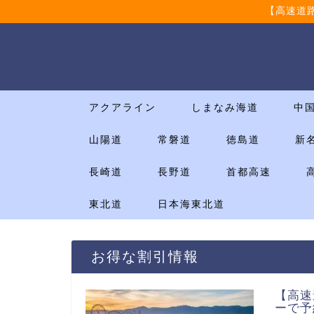
【高速道
アクアライン
しまなみ海道
中
山陽道
常磐道
徳島道
新
長崎道
長野道
首都高速
東北道
日本海東北道
お得な割引情報
【高速
ーで予