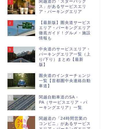
関越道の「スターバック
1
ス」があるサービスエリ
ア・パーキングエリア
【最新版】圏央道サービス
2
エリア・パーキングエリア
徹底ガイド！グルメ・施設
情報も
中央道のサービスエリア・
3
パーキングエリア一覧（上
り/下り）まとめ【最新
版】
圏央道のインターチェンジ
4
一覧【首都圏中央連絡自動
車道】
関越自動車道のSA・
5
PA（サービスエリア・パ
ーキングエリア）一覧
関越道の「24時間営業の
6
コンビニ」があるサービス
エリア・パーキングエリア