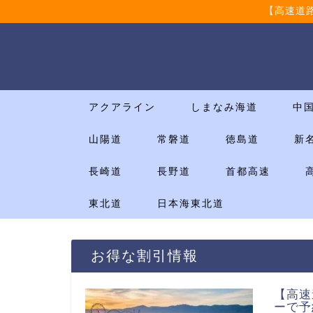
【高速道
アクアライン
しまなみ海道
中
山陽道
常磐道
徳島道
新
長崎道
長野道
首都高速
東北道
日本海東北道
お得な割引情報
【高速
ーで予