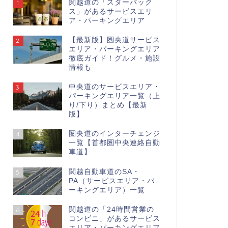
関越道の「スターバック
1
ス」があるサービスエリ
ア・パーキングエリア
【最新版】圏央道サービス
2
エリア・パーキングエリア
徹底ガイド！グルメ・施設
情報も
中央道のサービスエリア・
3
パーキングエリア一覧（上
り/下り）まとめ【最新
版】
圏央道のインターチェンジ
4
一覧【首都圏中央連絡自動
車道】
関越自動車道のSA・
5
PA（サービスエリア・パ
ーキングエリア）一覧
関越道の「24時間営業の
6
コンビニ」があるサービス
エリア・パーキングエリア