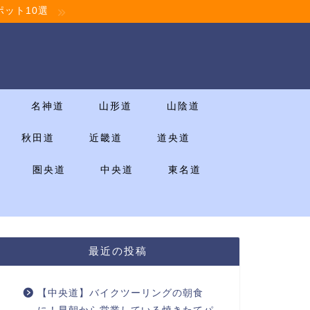
ット10選
名神道
山形道
山陰道
秋田道
近畿道
道央道
圏央道
中央道
東名道
最近の投稿
【中央道】バイクツーリングの朝食