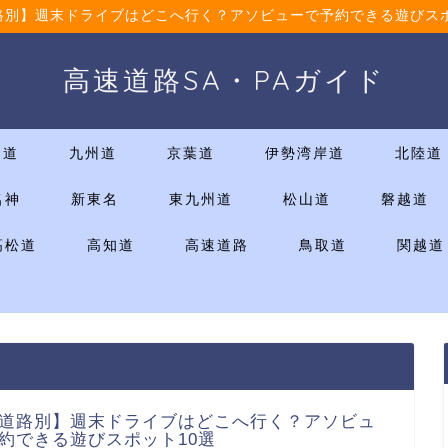
路別】週末ドライブはどこへ行く？アソビューで予約できる遊びスポ
高速道路SA・PAガイド
国道
九州道
京葉道
伊勢湾岸道
北陸道
名神
新東名
東九州道
松山道
磐越道
高松道
高知道
高速道路
鳥取道
関越道
道路別】週末ドライブはどこへ行く？アソビュ
約できる遊びスポット10選